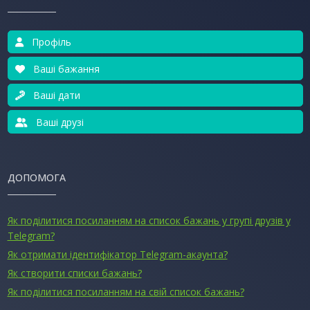
Профіль
Ваші бажання
Ваші дати
Ваші друзі
ДОПОМОГА
Як поділитися посиланням на список бажань у групі друзів у
Telegram?
Як отримати ідентифікатор Telegram-акаунта?
Як створити списки бажань?
Як поділитися посиланням на свій список бажань?