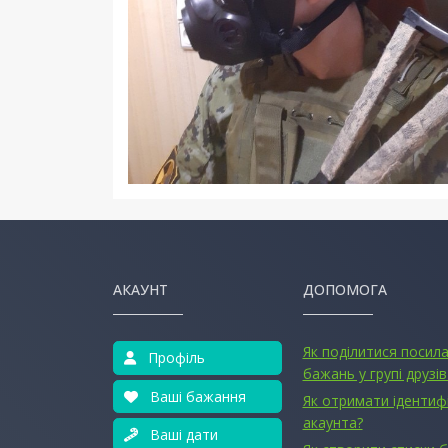
АКАУНТ
ДОПОМОГА
Як поділитися посил
Профіль
бажань у групі друзів
Ваші бажання
Як отримати ідентиф
акаунта?
Ваші дати