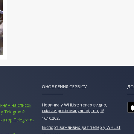
ОНОВЛЕННЯ СЕРВІСУ
ДО
Новинка у WHList: тепер видно,
анням на список
скільки років минуло від події!
 у Telegram?
16.10.2025
ікатор Telegram-
Експорт важливих дат тепер у WHList