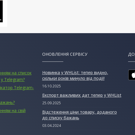
ОНОВЛЕННЯ СЕРВІСУ
ДО
Новинка у WHList: тепер видно,
анням на список
скільки років минуло від події!
 у Telegram?
16.10.2025
ікатор Telegram-
Експорт важливих дат тепер у WHList
бажань?
25.09.2025
нням на свій
Відстеження ціни товару, доданого
до списку бажань
03.04.2024