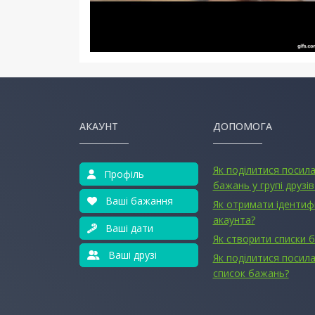
АКАУНТ
ДОПОМОГА
Як поділитися посил
Профіль
бажань у групі друзів
Ваші бажання
Як отримати ідентиф
акаунта?
Ваші дати
Як створити списки 
Ваші друзі
Як поділитися посила
список бажань?