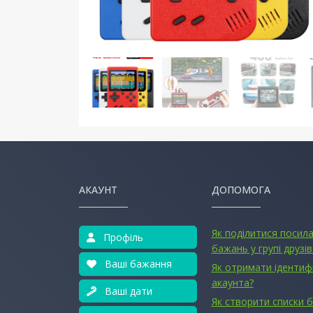
АКАУНТ
ДОПОМОГА
Як поділитися посил
Профіль
бажань у групі друзів
Ваші бажання
Як отримати ідентиф
акаунта?
Ваші дати
Як створити списки 