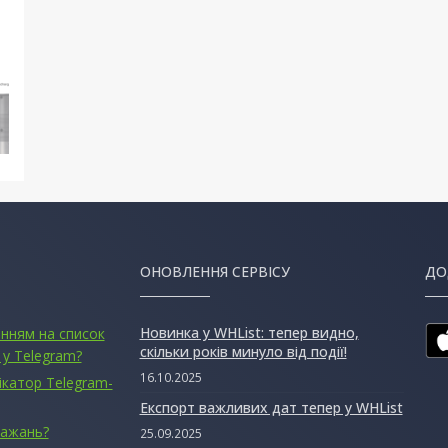
ОНОВЛЕННЯ СЕРВІСУ
ДО
Новинка у WHList: тепер видно,
анням на список
скільки років минуло від події!
 у Telegram?
16.10.2025
ікатор Telegram-
Експорт важливих дат тепер у WHList
бажань?
25.09.2025