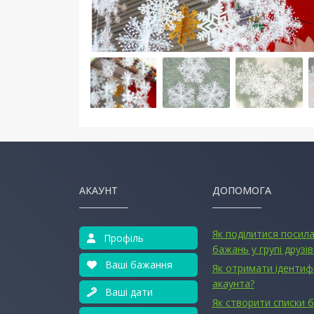
АКАУНТ
ДОПОМОГА
Як поділитися посил
Профіль
бажань у групі друзів
Ваші бажання
Як отримати ідентиф
акаунта?
Ваші дати
Як створити списки 