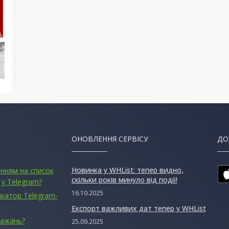
ОНОВЛЕННЯ СЕРВІСУ
ДО
Новинка у WHList: тепер видно,
анням на список
скільки років минуло від події!
 у Telegram?
16.10.2025
ікатор Telegram-
Експорт важливих дат тепер у WHList
бажань?
25.09.2025