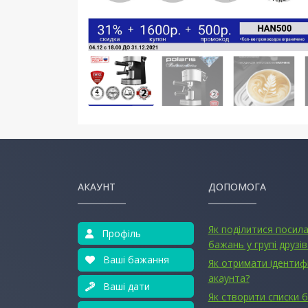
АКАУНТ
ДОПОМОГА
Як поділитися посил
Профіль
бажань у групі друзів
Ваші бажання
Як отримати ідентиф
акаунта?
Ваші дати
Як створити списки 