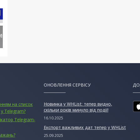
ОНОВЛЕННЯ СЕРВІСУ
ДО
Новинка у WHList: тепер видно,
анням на список
скільки років минуло від події!
 у Telegram?
16.10.2025
ікатор Telegram-
Експорт важливих дат тепер у WHList
бажань?
25.09.2025