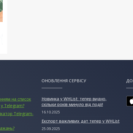
ОНОВЛЕННЯ СЕРВІСУ
ДО
Новинка у WHList: тепер видно,
анням на список
скільки років минуло від події!
 у Telegram?
16.10.2025
ікатор Telegram-
Експорт важливих дат тепер у WHList
бажань?
25.09.2025