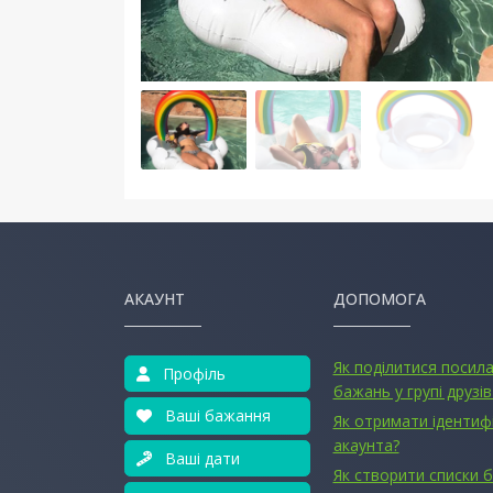
АКАУНТ
ДОПОМОГА
Як поділитися посил
Профіль
бажань у групі друзів
Ваші бажання
Як отримати ідентиф
акаунта?
Ваші дати
Як створити списки 