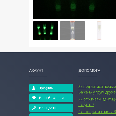
АКАУНТ
ДОПОМОГА
Як поділитися посил
Профіль
бажань у групі друзів
Ваші бажання
Як отримати ідентиф
акаунта?
Ваші дати
Як створити списки 