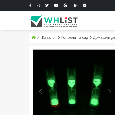
Каталог
Головна та сад
Домашній д