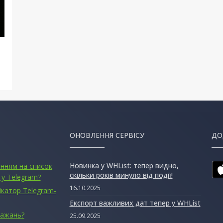
ОНОВЛЕННЯ СЕРВІСУ
ДО
Новинка у WHList: тепер видно,
анням на список
скільки років минуло від події!
 у Telegram?
16.10.2025
ікатор Telegram-
Експорт важливих дат тепер у WHList
бажань?
25.09.2025