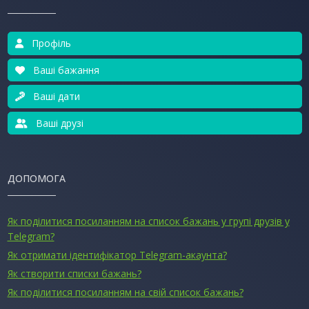
Профіль
Ваші бажання
Ваші дати
Ваші друзі
ДОПОМОГА
Як поділитися посиланням на список бажань у групі друзів у
Telegram?
Як отримати ідентифікатор Telegram-акаунта?
Як створити списки бажань?
Як поділитися посиланням на свій список бажань?