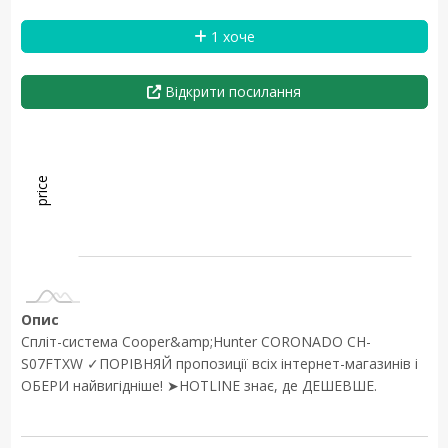
1 хоче
Відкрити посилання
price
L
L
Опис
Спліт-система Cooper&amp;Hunter CORONADO CH-
S07FTXW ✓ПОРІВНЯЙ пропозиції всіх інтернет-магазинів і
ОБЕРИ найвигідніше! ➤HOTLINE знає, де ДЕШЕВШЕ.