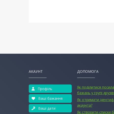
АКАУНТ
ДОПОМОГА
Як поділитися посил
Профіль
бажань у групі друзів
Ваші бажання
Як отримати ідентиф
акаунта?
Ваші дати
Як створити списки 