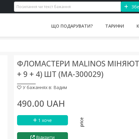
Збе
ЩО ПОДАРУВАТИ?
ТАРИФИ
ФЛОМАСТЕРИ MALINOS МІНЯЮТЬ 
+ 9 + 4) ШТ (MA-300029)
У бажаннях в: Вадим
490.00 UAH
1 хоче
price
L
Відкрити