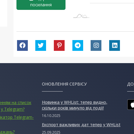
посилання
L
ОНОВЛЕННЯ СЕРВІСУ
ДО
Новинка у WHList: тепер видно,
анням на список
скільки років минуло від події!
 у Telegram?
16.10.2025
ікатор Telegram-
Експорт важливих дат тепер у WHList
бажань?
25.09.2025