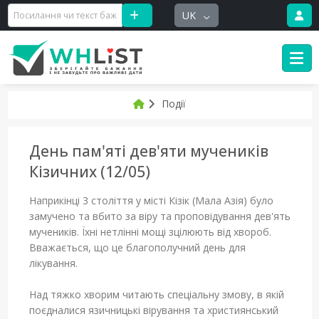
UK
Події
День пам'яті дев'яти мучеників
Кізичних (12/05)
Наприкінці 3 століття у місті Кізік (Мала Азія) було
замучено та вбито за віру та проповідування дев'ять
мучеників. Їхні нетлінні мощі зцілюють від хвороб.
Вважається, що це благополучний день для
лікування.
Над тяжко хворим читають спеціальну змову, в якій
поєдналися язичницькі вірування та християнський