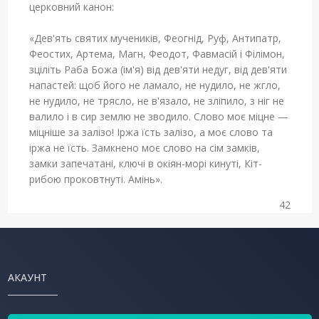
церковний канон:
«Дев'ять святих мучеників, Феогнід, Руф, Антипатр,
Феостих, Артема, Магн, Феодот, Фавмасій і Філімон,
зціліть Раба Божа (ім'я) від дев'яти недуг, від дев'яти
напастей: щоб його не ламало, не нудило, не жгло,
не нудило, не трясло, не в'язало, не зліпило, з ніг не
валило і в сир землю не зводило. Слово моє міцне —
міцніше за залізо! Іржа їсть залізо, а моє слово та
іржа не їсть. Замкнено моє слово на сім замків,
замки запечатані, ключі в окіян-морі кинуті, Кіт-
рибою проковтнуті. Амінь».
42
АКАУНТ