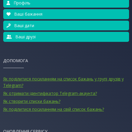
Профіль
Ваші бажання
Ваші дати
Ваші друзі
ДОПОМОГА
Як поділитися посиланням на список бажань у групі друзів у
Telegram?
Як отримати ідентифікатор Telegram-акаунта?
Як створити списки бажань?
Як поділитися посиланням на свій список бажань?
ОНОВЛЕННЯ СЕРВІСУ