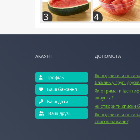
АКАУНТ
ДОПОМОГА
Як поділитися посил
Профіль
бажань у групі друзів
Ваші бажання
Як отримати ідентиф
акаунта?
Ваші дати
Як створити списки 
Ваші друзі
Як поділитися посила
список бажань?