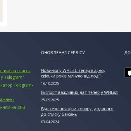
ОНОВЛЕННЯ СЕРВІСУ
ДО
Новинка у WHList: тепер видно,
анням на список
скільки років минуло від події!
 у Telegram?
16.10.2025
ікатор Telegram-
Експорт важливих дат тепер у WHList
бажань?
25.09.2025
нням на свій
Відстеження ціни товару, доданого
до списку бажань
03.04.2024